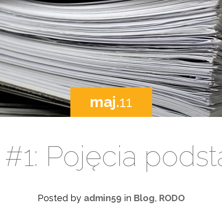
maj.
11
#1: Pojęcia pods
Posted by
admin59
in
Blog
,
RODO