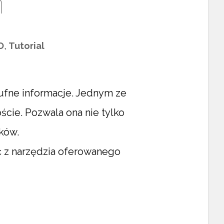
m
O
,
Tutorial
ufne informacje. Jednym ze
ie. Pozwala ona nie tylko
ików.
ać z narzędzia oferowanego