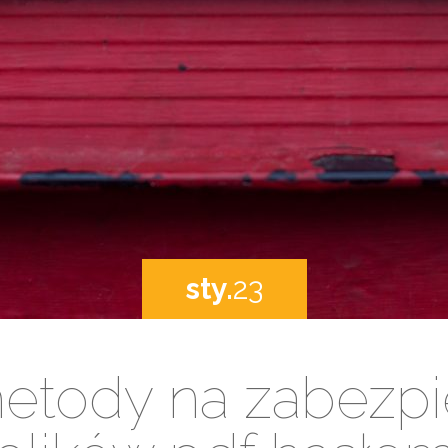
sty.
23
etody na zabezpi