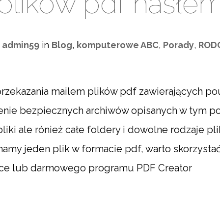
plików pdf hasłe
y
admin59
in
Blog
,
komputerowe ABC
,
Porady
,
ROD
przekazania mailem plików pdf zawierających po
ie bezpiecznych archiwów opisanych w tym pośc
ki ale rónież całe foldery i dowolne rodzaje pl
 mamy jeden plik w formacie pdf, warto skorzyst
ffice lub darmowego programu PDF Creator