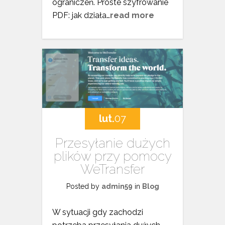
ograniczeń. Proste szyfrowanie
PDF: jak działa…
read more
lut.
07
Przesyłanie dużych
plików przy pomocy
WeTransfer
Posted by
admin59
in
Blog
W sytuacji gdy zachodzi