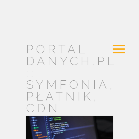
PORTAL
DANYCH.PL
::
SYMFONIA,
PŁATNIK,
CDN