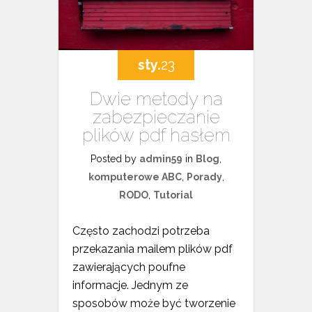
sty.
23
Dwie metody na
zabezpieczanie
plików pdf hasłem
Posted by
admin59
in
Blog
,
komputerowe ABC
,
Porady
,
RODO
,
Tutorial
Często zachodzi potrzeba
przekazania mailem plików pdf
zawierających poufne
informacje. Jednym ze
sposobów może być tworzenie