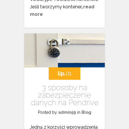
Jeśli tworzymy kontener…
read
more
lip.
01
3 sposoby na
zabezpieczenie
danych na Pendrive
Posted by
admin59
in
Blog
Jedną z korzyści wprowadzenia