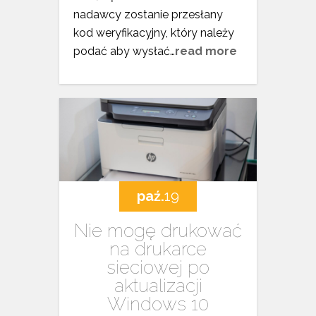
nadawcy zostanie przesłany
kod weryfikacyjny, który należy
podać aby wysłać…
read more
paź.
19
Nie mogę drukować
na drukarce
sieciowej po
aktualizacji
Windows 10