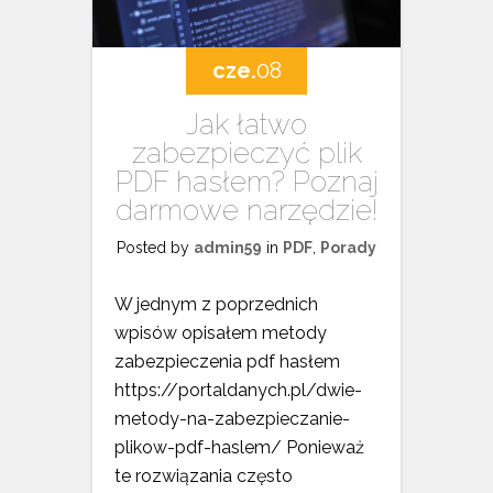
cze.
08
Jak łatwo
zabezpieczyć plik
PDF hasłem? Poznaj
darmowe narzędzie!
Posted by
admin59
in
PDF
,
Porady
W jednym z poprzednich
wpisów opisałem metody
zabezpieczenia pdf hasłem
https://portaldanych.pl/dwie-
metody-na-zabezpieczanie-
plikow-pdf-haslem/ Ponieważ
te rozwiązania często