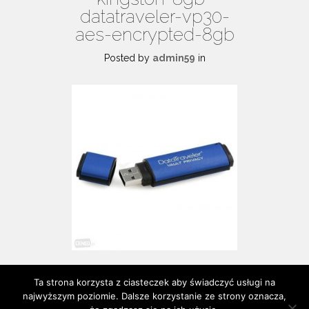
datatraveler-vp30-
aes-encrypted-8gb
Posted by
admin59
in
Ta strona korzysta z ciasteczek aby świadczyć usługi na
najwyższym poziomie. Dalsze korzystanie ze strony oznacza,
Proudly powered by WordPress