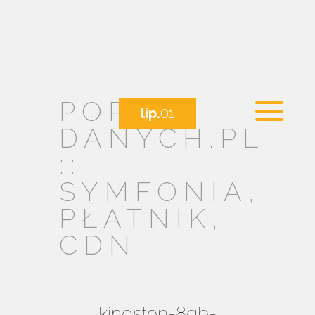
PORTAL
lip.
01
DANYCH.PL
::
SYMFONIA,
PŁATNIK,
CDN
kingston-8gb-