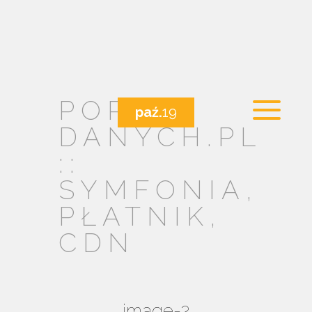
PORTAL
paź.
19
DANYCH.PL
::
SYMFONIA,
PŁATNIK,
CDN
image-2