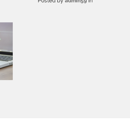
Posted by
admin59
in