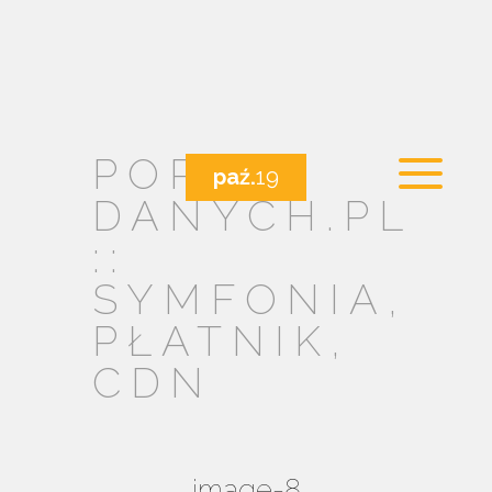
PORTAL
paź.
19
DANYCH.PL
::
SYMFONIA,
PŁATNIK,
CDN
image-8