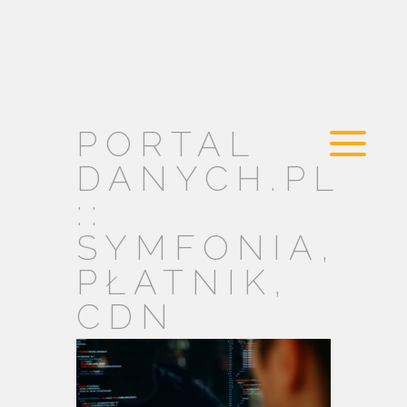
PORTAL
DANYCH.PL
::
SYMFONIA,
PŁATNIK,
CDN