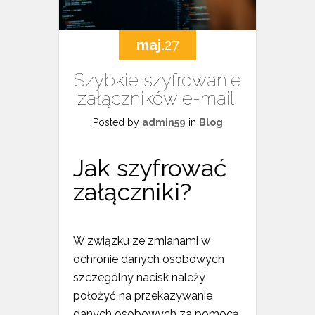
maj.
27
Szybkie szyfrowanie
załączników e-maili
Posted by
admin59
in
Blog
Jak szyfrować
załączniki?
W związku ze zmianami w
ochronie danych osobowych
szczególny nacisk należy
położyć na przekazywanie
danych osobowych za pomocą